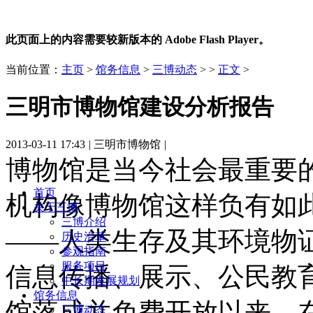
此页面上的内容需要较新版本的 Adobe Flash Player。
当前位置：
主页
>
馆务信息
>
三博动态
> >
正文
>
三明市博物馆建设分析报告
2013-03-11 17:43
|
三明市博物馆
|
博物馆是当今社会最重要
首页
机构像博物馆这样负有如
关于三博
三博介绍
——人类生存及其环境物
历史沿革
参观指南
服务项目
信息传播、展示、公民教育
中长期发展规划
馆务信息
馆落成并免费开放以来，
三博动态