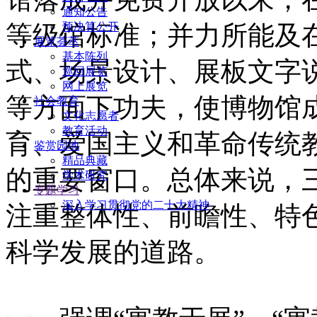
通知公告
预决算公开
等级馆标准；并力所能及
展览荟萃
基本陈列
式、场景设计、展板文字
巡回展览
网上展览
等方面下功夫，使博物馆
社会教育
文化志愿者
教育活动
育、爱国主义和革命传统
鉴赏园地
精品典藏
的重要窗口。总体来说，
学术研究
专题学习
深入学习贯彻党的二十大精神
注重整体性、前瞻性、特
科学发展的道路。