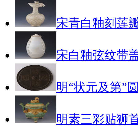
宋青白釉刻莲
宋白釉弦纹带
明“状元及第”
明素三彩贴狮