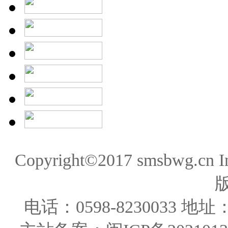
Copyright©2017 smsbwg.cn 
电话：0598-823003