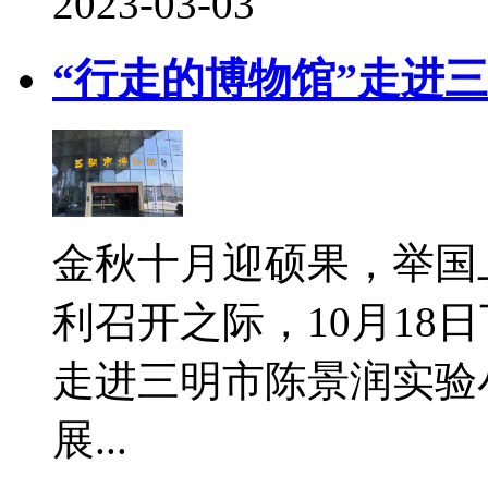
2023-03-03
“行走的博物馆”走进
金秋十月迎硕果，举国
利召开之际，10月18
走进三明市陈景润实验
展...