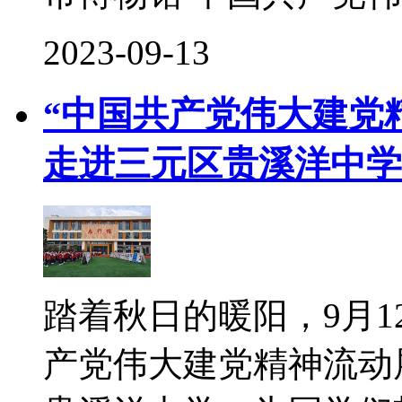
2023-09-13
“中国共产党伟大建党
走进三元区贵溪洋中学
踏着秋日的暖阳，9月
产党伟大建党精神流动