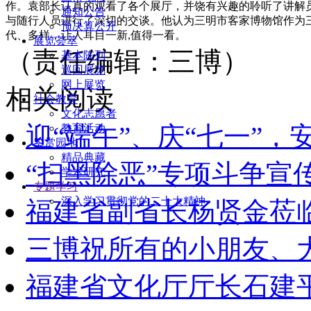
作。袁部长认真的观看了各个展厅，并饶有兴趣的聆听了讲解
通知公告
与随行人员进行了深切的交谈。他认为三明市客家博物馆作为三
预决算公开
代、多样，让人耳目一新,值得一看。
展览荟萃
（责任编辑：三博）
基本陈列
巡回展览
网上展览
相关阅读
社会教育
文化志愿者
迎“端午”、庆“七一”
教育活动
鉴赏园地
精品典藏
“扫黑除恶”专项斗争宣
学术研究
专题学习
深入学习贯彻党的二十大精神
福建省副省长杨贤金莅
三博祝所有的小朋友、
福建省文化厅厅长石建