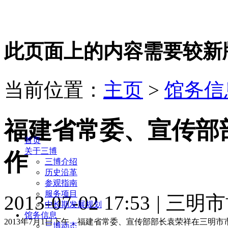
此页面上的内容需要较新版本的 A
当前位置：
主页
>
馆务信
福建省常委、宣传部
首页
关于三博
作
三博介绍
历史沿革
参观指南
服务项目
2013-07-02 17:53
|
三明市
中长期发展规划
馆务信息
2013年7月1日下午，福建省常委、宣传部部长袁荣祥在三
三博动态