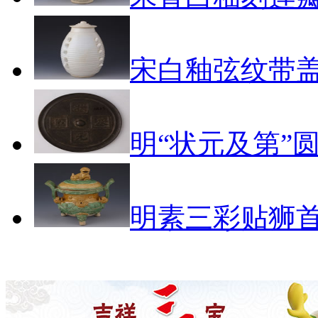
宋白釉弦纹带
明“状元及第”
明素三彩贴狮