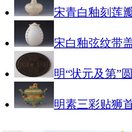
宋青白釉刻莲
宋白釉弦纹带
明“状元及第”
明素三彩贴狮