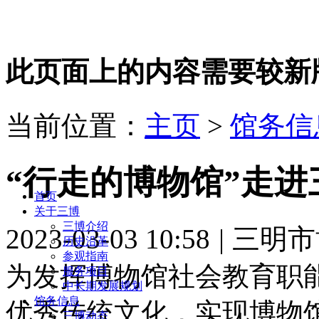
此页面上的内容需要较新版本的 A
当前位置：
主页
>
馆务信
“行走的博物馆”走
首页
关于三博
三博介绍
2023-03-03 10:58
|
三明市
历史沿革
参观指南
为发挥博物馆社会教育职
服务项目
中长期发展规划
馆务信息
优秀传统文化，实现博物
三博动态