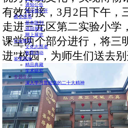
通知公告
有效衔接，3月2日下午，
预决算公开
展览荟萃
基本陈列
走进三元区第二实验小学
巡回展览
网上展览
课堂两个部分进行，将三
社会教育
文化志愿者
进”校园，为师生们送去
教育活动
鉴赏园地
精品典藏
学术研究
专题学习
深入学习贯彻党的二十大精神