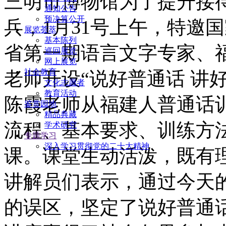
三明市博物馆为了提升接
通知公告
预决算公开
兵，1月31号上午，特邀
展览荟萃
基本陈列
省第一期语言文字专家、
巡回展览
网上展览
社会教育
老师开设“说好普通话 讲
文化志愿者
教育活动
陈霞老师从福建人普通话
鉴赏园地
精品典藏
流程、基本要求、训练方
学术研究
专题学习
深入学习贯彻党的二十大精神
课。课堂生动活泼，既有
讲解员们表示，通过今天
的误区，坚定了说好普通