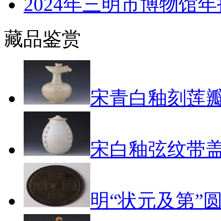
2024年三明市博物馆年
藏品鉴赏
宋青白釉刻莲
宋白釉弦纹带
明“状元及第”