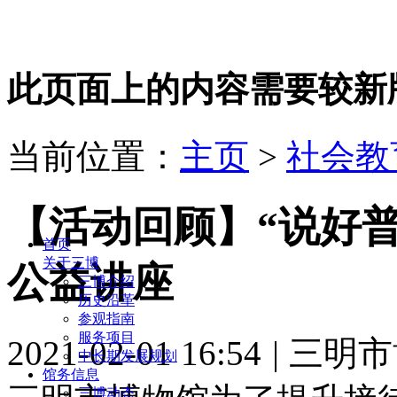
此页面上的内容需要较新版本的 A
当前位置：
主页
>
社会教
【活动回顾】“说好普
首页
关于三博
公益讲座
三博介绍
历史沿革
参观指南
服务项目
2021-02-01 16:54
|
三明市
中长期发展规划
馆务信息
三博动态